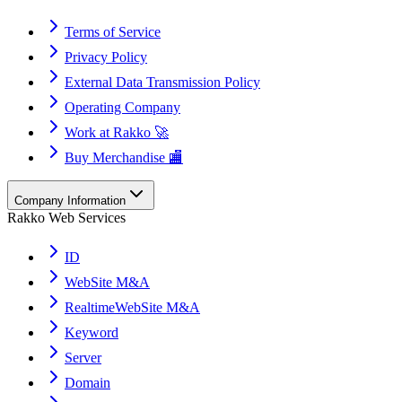
Terms of Service
Privacy Policy
External Data Transmission Policy
Operating Company
Work at Rakko 🚀
Buy Merchandise 🏬
Company Information
Rakko Web Services
ID
WebSite M&A
RealtimeWebSite M&A
Keyword
Server
Domain