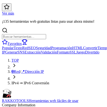
Ver más
¡135 herramientas web gratuitas listas para usar ahora mismo!
Favoritos
Popular
Texto
Red
SEO
Seguridad
Programación
HTML
Convertir
Tiemp
IP
Generar
SNS
Extracción
Validación
Formato
SSL
Juego
Divertido
TOP
🌐
Red
/
📍
Dirección IP
IPv4 ⇒ IPv6 Conversión
RAKKOTOOLS
Herramientas web fáciles de usar
Company Information