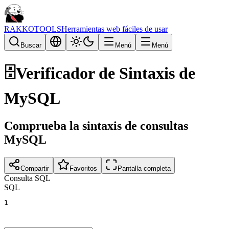
RAKKOTOOLS
Herramientas web fáciles de usar
Buscar
Menú
Menú
🗄️
Verificador de Sintaxis de
MySQL
Comprueba la sintaxis de consultas
MySQL
Compartir
Favoritos
Pantalla completa
Consulta SQL
SQL
1