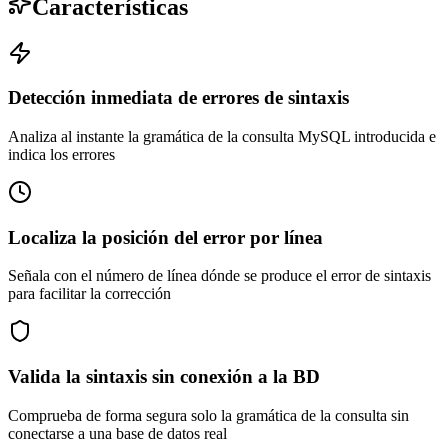
Características
Detección inmediata de errores de sintaxis
Analiza al instante la gramática de la consulta MySQL introducida e
indica los errores
Localiza la posición del error por línea
Señala con el número de línea dónde se produce el error de sintaxis
para facilitar la corrección
Valida la sintaxis sin conexión a la BD
Comprueba de forma segura solo la gramática de la consulta sin
conectarse a una base de datos real