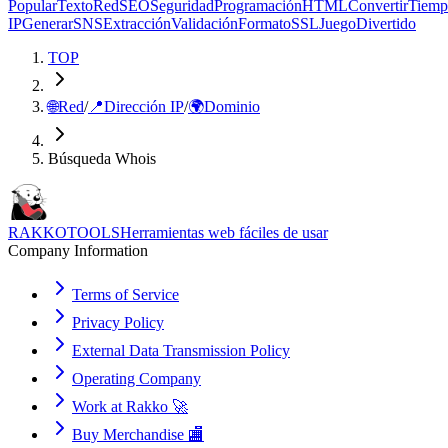
Popular
Texto
Red
SEO
Seguridad
Programación
HTML
Convertir
Tiemp
IP
Generar
SNS
Extracción
Validación
Formato
SSL
Juego
Divertido
TOP
🌐
Red
/
📍
Dirección IP
/
🌍
Dominio
Búsqueda Whois
RAKKOTOOLS
Herramientas web fáciles de usar
Company Information
Terms of Service
Privacy Policy
External Data Transmission Policy
Operating Company
Work at Rakko 🚀
Buy Merchandise 🏬