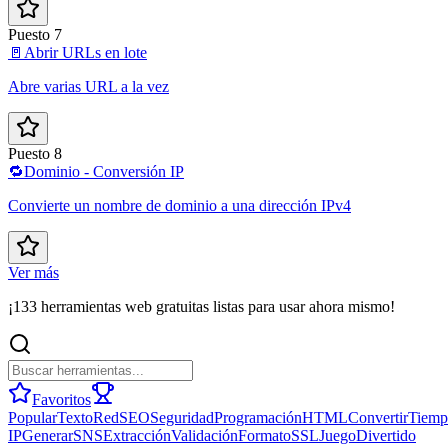
Puesto 7
🚪
Abrir URLs en lote
Abre varias URL a la vez
Puesto 8
🔁
Dominio - Conversión IP
Convierte un nombre de dominio a una dirección IPv4
Ver más
¡133 herramientas web gratuitas listas para usar ahora mismo!
Favoritos
Popular
Texto
Red
SEO
Seguridad
Programación
HTML
Convertir
Tiemp
IP
Generar
SNS
Extracción
Validación
Formato
SSL
Juego
Divertido