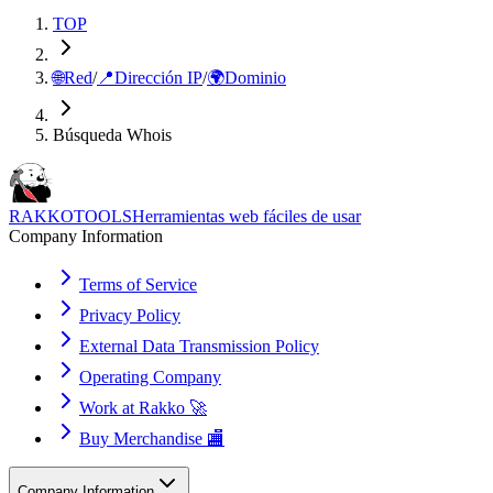
TOP
🌐
Red
/
📍
Dirección IP
/
🌍
Dominio
Búsqueda Whois
RAKKOTOOLS
Herramientas web fáciles de usar
Company Information
Terms of Service
Privacy Policy
External Data Transmission Policy
Operating Company
Work at Rakko 🚀
Buy Merchandise 🏬
Company Information