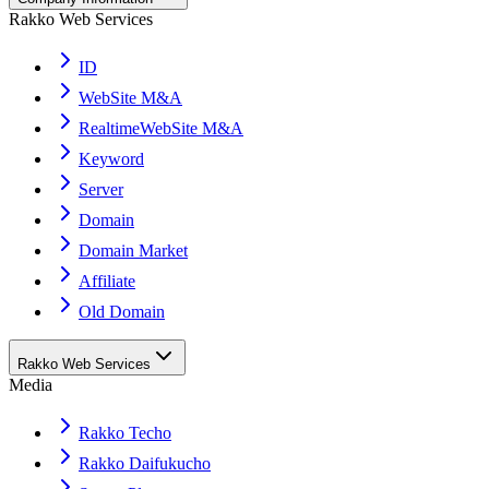
Rakko Web Services
ID
WebSite M&A
RealtimeWebSite M&A
Keyword
Server
Domain
Domain Market
Affiliate
Old Domain
Rakko Web Services
Media
Rakko Techo
Rakko Daifukucho