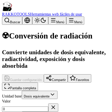
RAKKOTOOLS
Herramientas web fáciles de usar
Buscar
Menú
Menú
☢️
Conversión de radiación
Convierte unidades de dosis equivalente,
radiactividad, exposición y dosis
absorbida
Guardar configuración
Compartir
Favoritos
Pantalla completa
Unidad base
Dosis equivalente
Valor