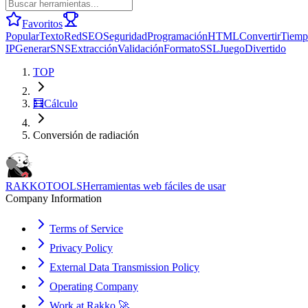
Favoritos
Popular
Texto
Red
SEO
Seguridad
Programación
HTML
Convertir
Tiemp
IP
Generar
SNS
Extracción
Validación
Formato
SSL
Juego
Divertido
TOP
🧮
Cálculo
Conversión de radiación
RAKKOTOOLS
Herramientas web fáciles de usar
Company Information
Terms of Service
Privacy Policy
External Data Transmission Policy
Operating Company
Work at Rakko 🚀