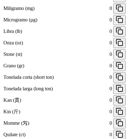
Miligramo (mg)
0
Microgramo (µg)
0
Libra (lb)
0
Onza (oz)
0
Stone (st)
0
Grano (gr)
0
Tonelada corta (short ton)
0
Tonelada larga (long ton)
0
Kan (貫)
0
Kin (斤)
0
Momme (匁)
0
Quilate (ct)
0