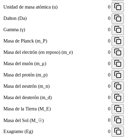
Unidad de masa atómica (u)
0
Dalton (Da)
0
Gamma (γ)
0
Masa de Planck (m_P)
0
Masa del electrón (en reposo) (m_e)
0
Masa del muón (m_μ)
0
Masa del protón (m_p)
0
Masa del neutrón (m_n)
0
Masa del deuterón (m_d)
0
Masa de la Tierra (M_E)
0
0
Masa del Sol (M_☉)
Exagramo (Eg)
0