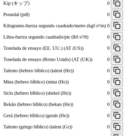
Kip (キップ)
0
Poundal (pdl)
0
Kilogramo-fuerza segundo cuadrado/metro (kgf·s²/m)
0
Libra-fuerza segundo cuadrado/pie (lbf·s²/ft)
0
Tonelada de ensayo (EE. UU.) (AT (US))
0
Tonelada de ensayo (Reino Unido) (AT (UK))
0
Talento (hebreo bíblico) (talent (He))
0
Mina (hebreo bíblico) (mina (He))
0
Siclo (hebreo bíblico) (shekel (He))
0
Bekán (hebreo bíblico) (bekan (He))
0
Gerá (hebreo bíblico) (gerah (He))
0
Talento (griego bíblico) (talent (Gr))
0