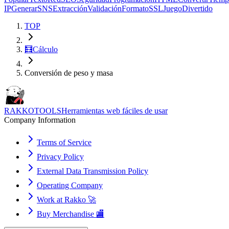
IP
Generar
SNS
Extracción
Validación
Formato
SSL
Juego
Divertido
TOP
🧮
Cálculo
Conversión de peso y masa
RAKKOTOOLS
Herramientas web fáciles de usar
Company Information
Terms of Service
Privacy Policy
External Data Transmission Policy
Operating Company
Work at Rakko 🚀
Buy Merchandise 🏬